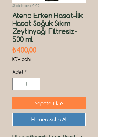
Stok kodu: 0102
Atena Erken Hasat-İlk
Hasat Soğuk Sıkım
Zeytinyağı Filtresiz-
500 ml
Fiyat
₺400,00
KDV dahil
Adet
*
Sepete Ekle
Hemen Satın Al
Filtre edilmemiş Erken Hasat-İlk